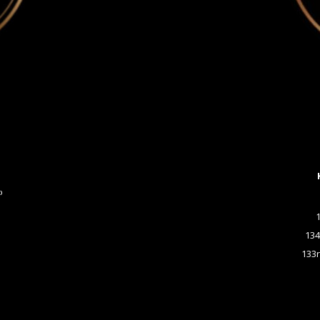
o
134
133r