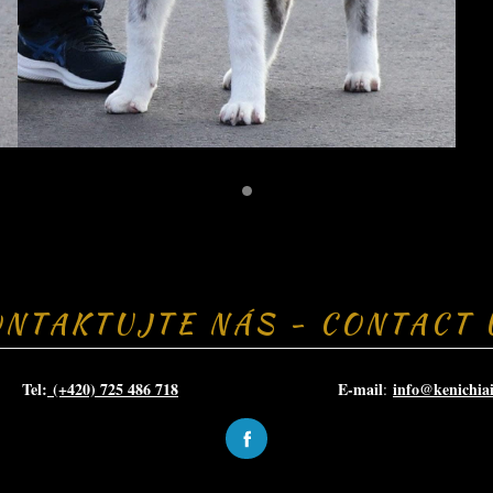
ONTAKTUJTE NÁS - CONTACT 
el:
(+420) 725 486 718
E-mail
info@kenichia
: