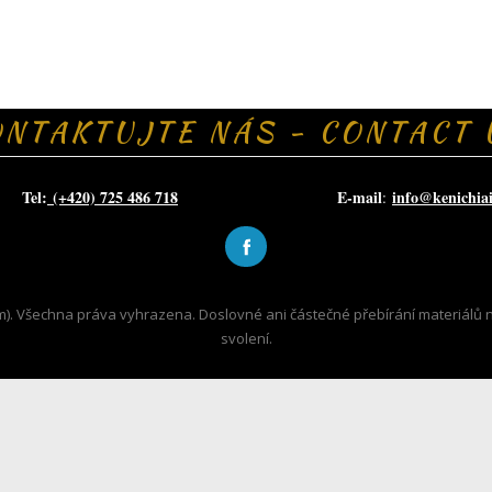
ONTAKTUJTE NÁS - CONTACT 
el:
(+420) 725 486 718
E-mail
info@kenichia
:
.com). Všechna práva vyhrazena. Doslovné ani částečné přebírání materiál
svolení.