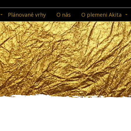
Plánované vrhy
O nás
O plemeni Akita