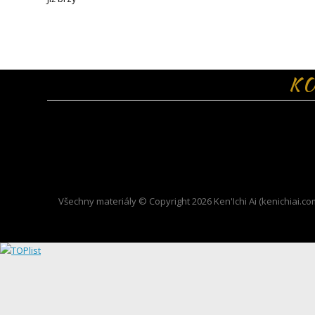
K
T
Všechny materiály © Copyright 2026 Ken'Ichi Ai (kenichiai