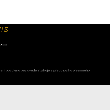
US
i.com
ů není povoleno bez uvedení zdroje a předchozího písemného