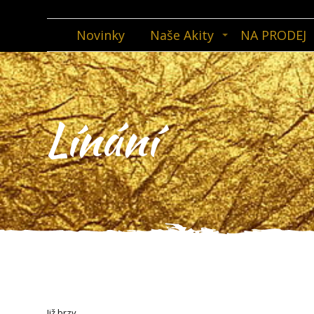
Novinky
Naše Akity
NA PRODEJ
Línání
Již brzy