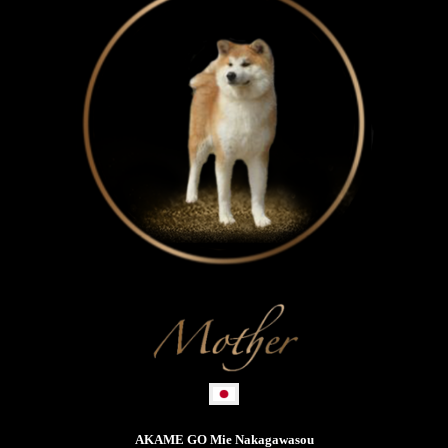
AKAME GO Mie Nakagawasou